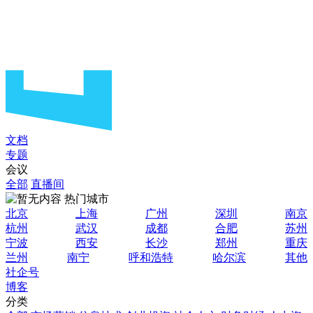
文档
专题
会议
全部
直播间
热门城市
北京
上海
广州
深圳
南京
杭州
武汉
成都
合肥
苏州
宁波
西安
长沙
郑州
重庆
兰州
南宁
呼和浩特
哈尔滨
其他
社企号
博客
分类