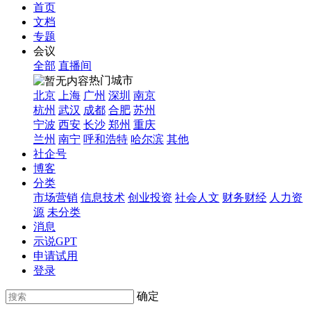
首页
文档
专题
会议
全部
直播间
热门城市
北京
上海
广州
深圳
南京
杭州
武汉
成都
合肥
苏州
宁波
西安
长沙
郑州
重庆
兰州
南宁
呼和浩特
哈尔滨
其他
社企号
博客
分类
市场营销
信息技术
创业投资
社会人文
财务财经
人力资
源
未分类
消息
示说GPT
申请试用
登录
确定