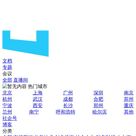
文档
专题
会议
全部
直播间
热门城市
北京
上海
广州
深圳
南京
杭州
武汉
成都
合肥
苏州
宁波
西安
长沙
郑州
重庆
兰州
南宁
呼和浩特
哈尔滨
其他
社企号
博客
分类