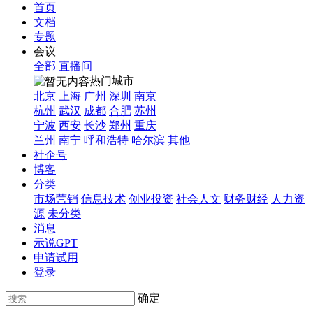
首页
文档
专题
会议
全部
直播间
热门城市
北京
上海
广州
深圳
南京
杭州
武汉
成都
合肥
苏州
宁波
西安
长沙
郑州
重庆
兰州
南宁
呼和浩特
哈尔滨
其他
社企号
博客
分类
市场营销
信息技术
创业投资
社会人文
财务财经
人力资
源
未分类
消息
示说GPT
申请试用
登录
确定