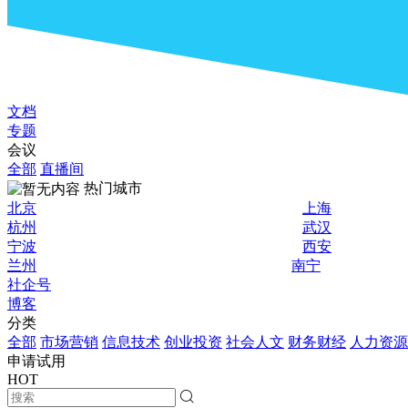
文档
专题
会议
全部
直播间
热门城市
北京
上海
杭州
武汉
宁波
西安
兰州
南宁
社企号
博客
分类
全部
市场营销
信息技术
创业投资
社会人文
财务财经
人力资源
申请试用
HOT