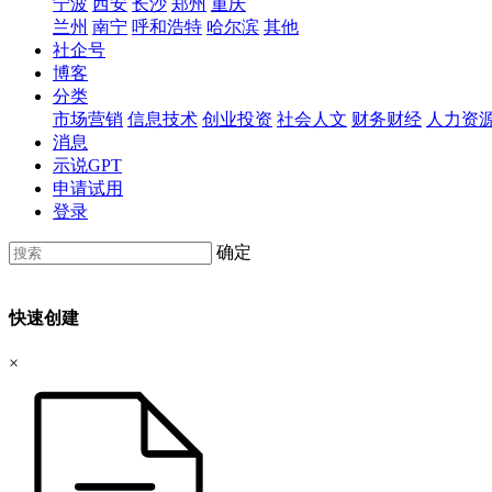
宁波
西安
长沙
郑州
重庆
兰州
南宁
呼和浩特
哈尔滨
其他
社企号
博客
分类
市场营销
信息技术
创业投资
社会人文
财务财经
人力资
消息
示说GPT
申请试用
登录
确定
快速创建
×