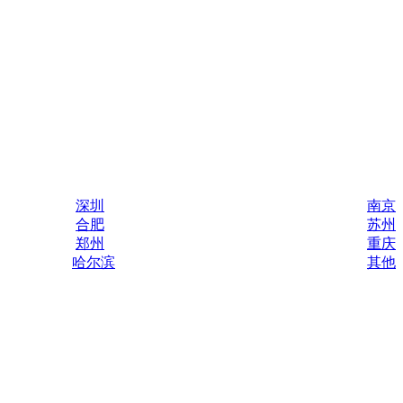
深圳
南京
合肥
苏州
郑州
重庆
哈尔滨
其他