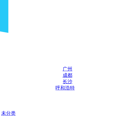
广州
成都
长沙
呼和浩特
未分类