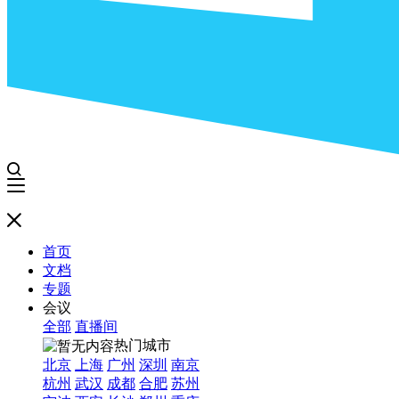
首页
文档
专题
会议
全部
直播间
热门城市
北京
上海
广州
深圳
南京
杭州
武汉
成都
合肥
苏州