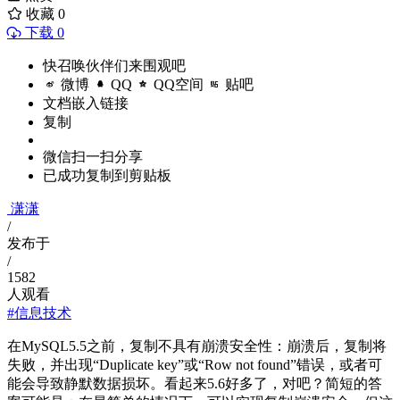
收藏
0
下载 0
快召唤伙伴们来围观吧
微博
QQ
QQ空间
贴吧
文档嵌入链接
复制
微信扫一扫分享
已成功复制到剪贴板
潇潇
/
发布于
/
1582
人观看
#信息技术
在MySQL5.5之前，复制不具有崩溃安全性：崩溃后，复制将
失败，并出现“Duplicate key”或“Row not found”错误，或者可
能会导致静默数据损坏。看起来5.6好多了，对吧？简短的答