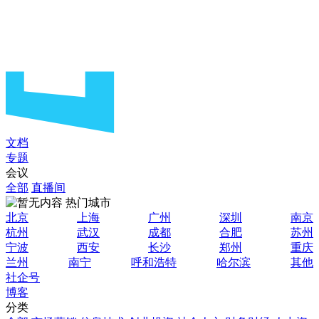
文档
专题
会议
全部
直播间
热门城市
北京
上海
广州
深圳
南京
杭州
武汉
成都
合肥
苏州
宁波
西安
长沙
郑州
重庆
兰州
南宁
呼和浩特
哈尔滨
其他
社企号
博客
分类