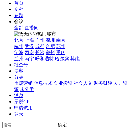
首页
文档
专题
会议
全部
直播间
热门城市
北京
上海
广州
深圳
南京
杭州
武汉
成都
合肥
苏州
宁波
西安
长沙
郑州
重庆
兰州
南宁
呼和浩特
哈尔滨
其他
社企号
博客
分类
市场营销
信息技术
创业投资
社会人文
财务财经
人力资
源
未分类
消息
示说GPT
申请试用
登录
确定