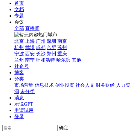
首页
文档
专题
会议
全部
直播间
热门城市
北京
上海
广州
深圳
南京
杭州
武汉
成都
合肥
苏州
宁波
西安
长沙
郑州
重庆
兰州
南宁
呼和浩特
哈尔滨
其他
社企号
博客
分类
市场营销
信息技术
创业投资
社会人文
财务财经
人力资
源
未分类
消息
示说GPT
申请试用
登录
确定