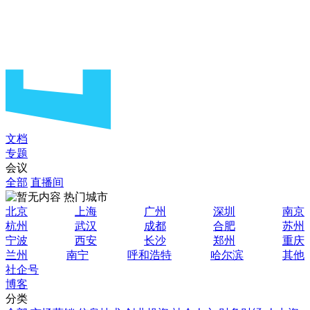
文档
专题
会议
全部
直播间
热门城市
北京
上海
广州
深圳
南京
杭州
武汉
成都
合肥
苏州
宁波
西安
长沙
郑州
重庆
兰州
南宁
呼和浩特
哈尔滨
其他
社企号
博客
分类