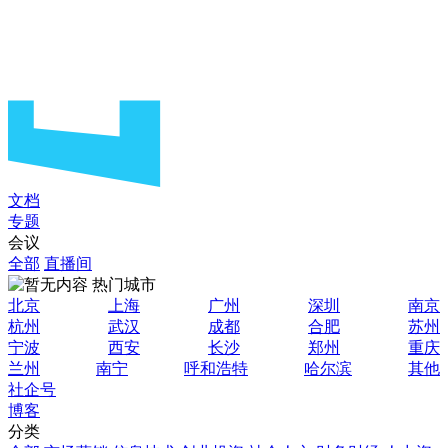
文档
专题
会议
全部
直播间
热门城市
北京
上海
广州
深圳
南京
杭州
武汉
成都
合肥
苏州
宁波
西安
长沙
郑州
重庆
兰州
南宁
呼和浩特
哈尔滨
其他
社企号
博客
分类