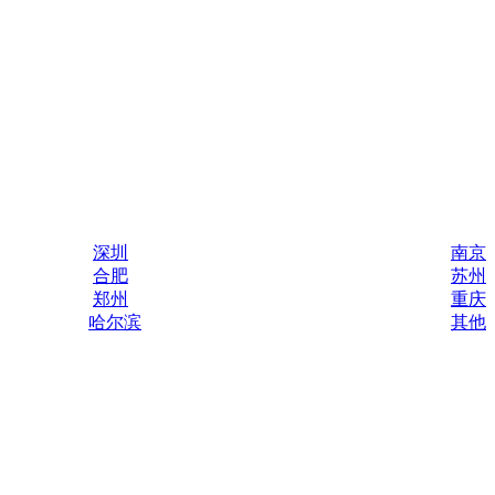
深圳
南京
合肥
苏州
郑州
重庆
哈尔滨
其他