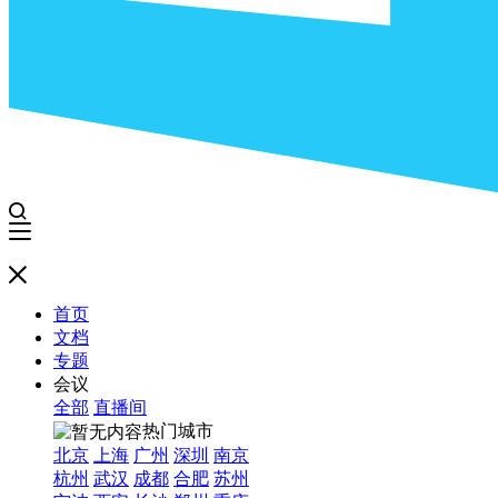
首页
文档
专题
会议
全部
直播间
热门城市
北京
上海
广州
深圳
南京
杭州
武汉
成都
合肥
苏州