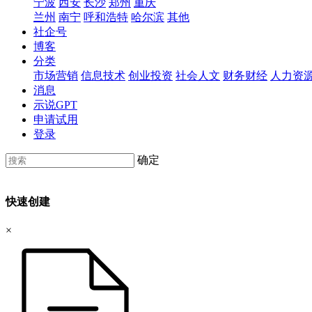
宁波
西安
长沙
郑州
重庆
兰州
南宁
呼和浩特
哈尔滨
其他
社企号
博客
分类
市场营销
信息技术
创业投资
社会人文
财务财经
人力资
消息
示说GPT
申请试用
登录
确定
快速创建
×