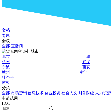
文档
专题
会议
全部
直播间
热门城市
北京
上海
杭州
武汉
宁波
西安
兰州
南宁
社企号
博客
分类
全部
市场营销
信息技术
创业投资
社会人文
财务财经
人力资源
申请试用
HOT