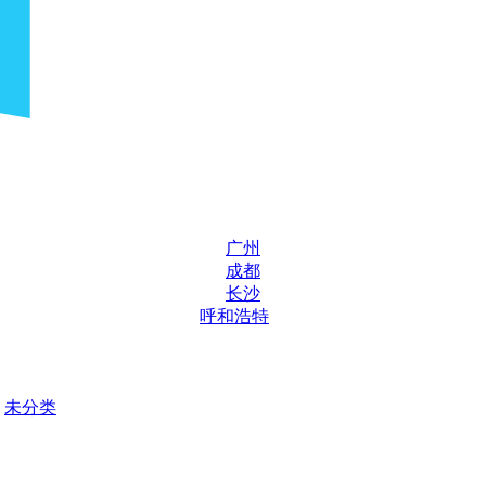
广州
成都
长沙
呼和浩特
未分类