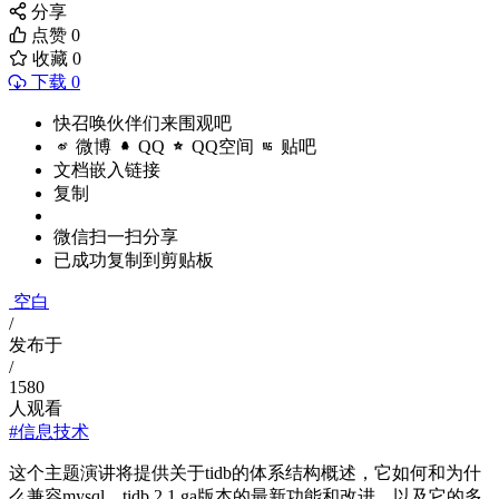
分享
点赞
0
收藏
0
下载 0
快召唤伙伴们来围观吧
微博
QQ
QQ空间
贴吧
文档嵌入链接
复制
微信扫一扫分享
已成功复制到剪贴板
空白
/
发布于
/
1580
人观看
#信息技术
这个主题演讲将提供关于tidb的体系结构概述，它如何和为什
么兼容mysql，tidb 2.1 ga版本的最新功能和改进，以及它的多