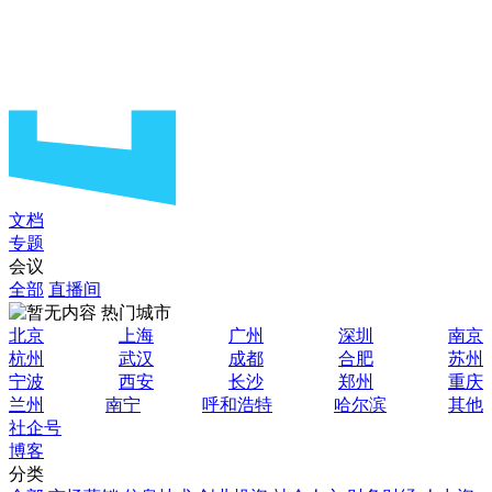
文档
专题
会议
全部
直播间
热门城市
北京
上海
广州
深圳
南京
杭州
武汉
成都
合肥
苏州
宁波
西安
长沙
郑州
重庆
兰州
南宁
呼和浩特
哈尔滨
其他
社企号
博客
分类