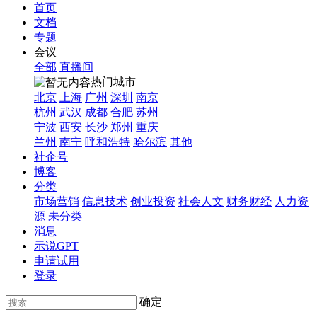
首页
文档
专题
会议
全部
直播间
热门城市
北京
上海
广州
深圳
南京
杭州
武汉
成都
合肥
苏州
宁波
西安
长沙
郑州
重庆
兰州
南宁
呼和浩特
哈尔滨
其他
社企号
博客
分类
市场营销
信息技术
创业投资
社会人文
财务财经
人力资
源
未分类
消息
示说GPT
申请试用
登录
确定