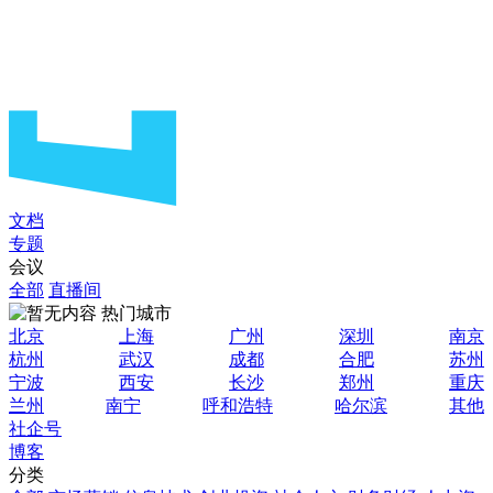
文档
专题
会议
全部
直播间
热门城市
北京
上海
广州
深圳
南京
杭州
武汉
成都
合肥
苏州
宁波
西安
长沙
郑州
重庆
兰州
南宁
呼和浩特
哈尔滨
其他
社企号
博客
分类