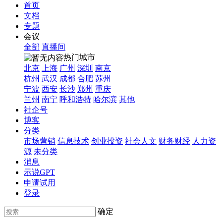
首页
文档
专题
会议
全部
直播间
热门城市
北京
上海
广州
深圳
南京
杭州
武汉
成都
合肥
苏州
宁波
西安
长沙
郑州
重庆
兰州
南宁
呼和浩特
哈尔滨
其他
社企号
博客
分类
市场营销
信息技术
创业投资
社会人文
财务财经
人力资
源
未分类
消息
示说GPT
申请试用
登录
确定