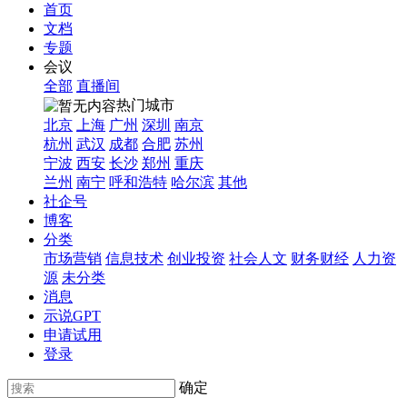
首页
文档
专题
会议
全部
直播间
热门城市
北京
上海
广州
深圳
南京
杭州
武汉
成都
合肥
苏州
宁波
西安
长沙
郑州
重庆
兰州
南宁
呼和浩特
哈尔滨
其他
社企号
博客
分类
市场营销
信息技术
创业投资
社会人文
财务财经
人力资
源
未分类
消息
示说GPT
申请试用
登录
确定