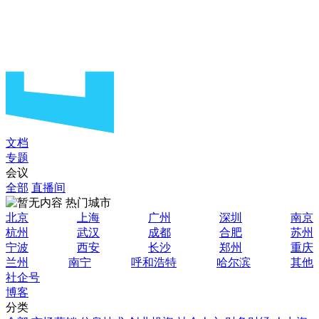
文档
专题
会议
全部
直播间
热门城市
北京
上海
广州
深圳
南京
杭州
武汉
成都
合肥
苏州
宁波
西安
长沙
郑州
重庆
兰州
南宁
呼和浩特
哈尔滨
其他
社企号
博客
分类