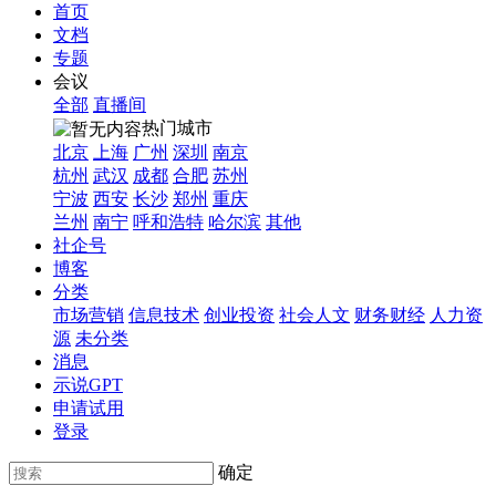
首页
文档
专题
会议
全部
直播间
热门城市
北京
上海
广州
深圳
南京
杭州
武汉
成都
合肥
苏州
宁波
西安
长沙
郑州
重庆
兰州
南宁
呼和浩特
哈尔滨
其他
社企号
博客
分类
市场营销
信息技术
创业投资
社会人文
财务财经
人力资
源
未分类
消息
示说GPT
申请试用
登录
确定