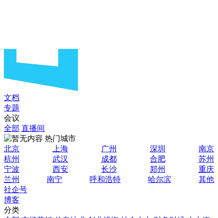
文档
专题
会议
全部
直播间
热门城市
北京
上海
广州
深圳
南京
杭州
武汉
成都
合肥
苏州
宁波
西安
长沙
郑州
重庆
兰州
南宁
呼和浩特
哈尔滨
其他
社企号
博客
分类