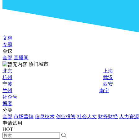
文档
专题
会议
全部
直播间
热门城市
北京
上海
杭州
武汉
宁波
西安
兰州
南宁
社企号
博客
分类
全部
市场营销
信息技术
创业投资
社会人文
财务财经
人力资源
申请试用
HOT