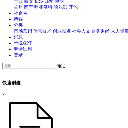
宁波
西安
长沙
郑州
重庆
兰州
南宁
呼和浩特
哈尔滨
其他
社企号
博客
分类
市场营销
信息技术
创业投资
社会人文
财务财经
人力资
消息
示说GPT
申请试用
登录
确定
快速创建
×