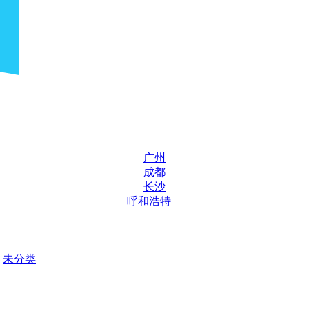
广州
成都
长沙
呼和浩特
未分类