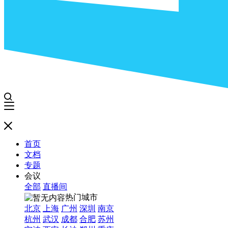
首页
文档
专题
会议
全部
直播间
热门城市
北京
上海
广州
深圳
南京
杭州
武汉
成都
合肥
苏州