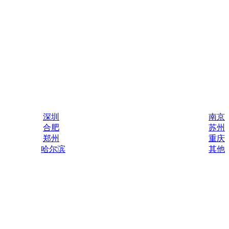
深圳
南京
合肥
苏州
郑州
重庆
哈尔滨
其他