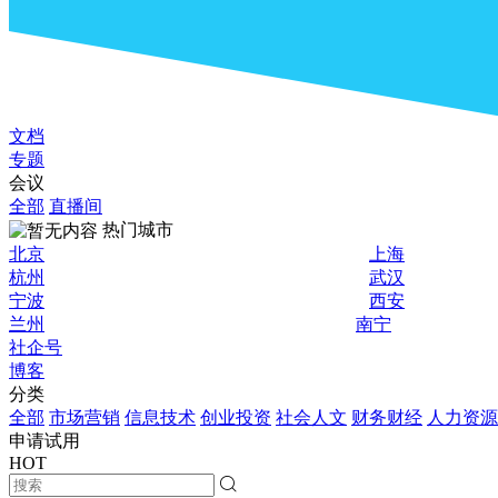
文档
专题
会议
全部
直播间
热门城市
北京
上海
杭州
武汉
宁波
西安
兰州
南宁
社企号
博客
分类
全部
市场营销
信息技术
创业投资
社会人文
财务财经
人力资源
申请试用
HOT