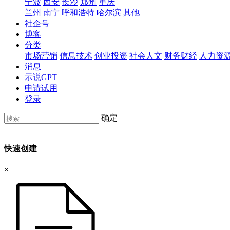
宁波
西安
长沙
郑州
重庆
兰州
南宁
呼和浩特
哈尔滨
其他
社企号
博客
分类
市场营销
信息技术
创业投资
社会人文
财务财经
人力资
消息
示说GPT
申请试用
登录
确定
快速创建
×