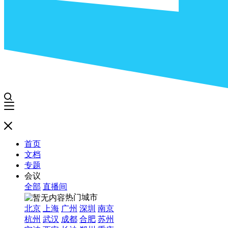
首页
文档
专题
会议
全部
直播间
热门城市
北京
上海
广州
深圳
南京
杭州
武汉
成都
合肥
苏州