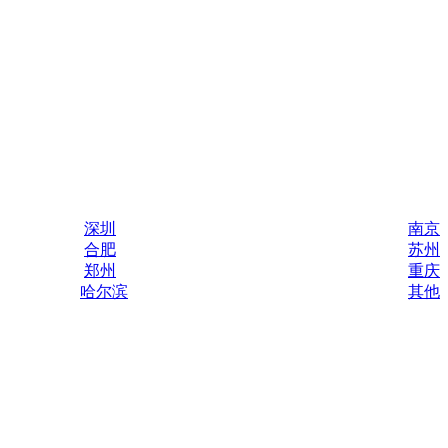
深圳
南京
合肥
苏州
郑州
重庆
哈尔滨
其他