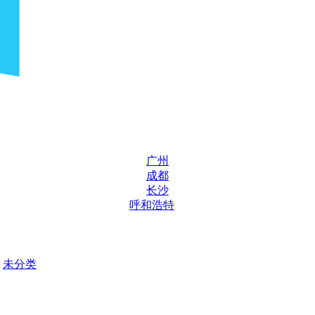
广州
成都
长沙
呼和浩特
未分类