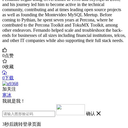
and his journey led him to become active in the technical
community, contributing and at times leading open source projects
as well as founding the Montevideo MySQL Meetup. Before
coming to Pythian, he spent seven years at Percona, where he
contributed to the Percona Toolkit and TokuMX Toolkit, among
other endeavors. Fernando helped scale and troubleshoot the back-
ends for businesses of all sizes including financial institutions, telcos,
and other IT companies while also supporting their full stack needs.
0
点赞
0
收藏
0下载
加关注
寒冰
我就是我！
确认
3
秒后跳转登录页面