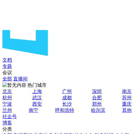
文档
专题
会议
全部
直播间
热门城市
北京
上海
广州
深圳
南京
杭州
武汉
成都
合肥
苏州
宁波
西安
长沙
郑州
重庆
兰州
南宁
呼和浩特
哈尔滨
其他
社企号
博客
分类