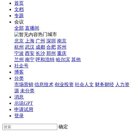
首页
文档
专题
会议
全部
直播间
热门城市
北京
上海
广州
深圳
南京
杭州
武汉
成都
合肥
苏州
宁波
西安
长沙
郑州
重庆
兰州
南宁
呼和浩特
哈尔滨
其他
社企号
博客
分类
市场营销
信息技术
创业投资
社会人文
财务财经
人力资
源
未分类
消息
示说GPT
申请试用
登录
确定