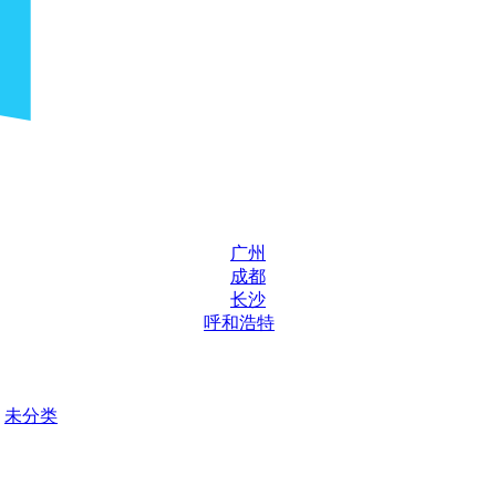
广州
成都
长沙
呼和浩特
未分类