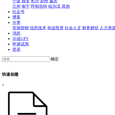
宁波
西安
长沙
郑州
重庆
兰州
南宁
呼和浩特
哈尔滨
其他
社企号
博客
分类
市场营销
信息技术
创业投资
社会人文
财务财经
人力资
消息
示说GPT
申请试用
登录
确定
快速创建
×