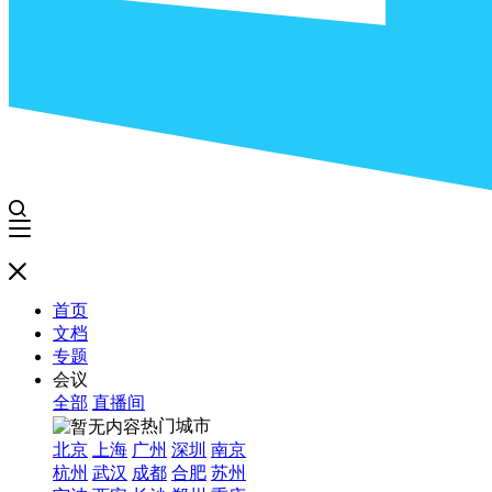
首页
文档
专题
会议
全部
直播间
热门城市
北京
上海
广州
深圳
南京
杭州
武汉
成都
合肥
苏州