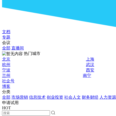
文档
专题
会议
全部
直播间
热门城市
北京
上海
杭州
武汉
宁波
西安
兰州
南宁
社企号
博客
分类
全部
市场营销
信息技术
创业投资
社会人文
财务财经
人力资源
申请试用
HOT