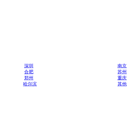
深圳
南京
合肥
苏州
郑州
重庆
哈尔滨
其他