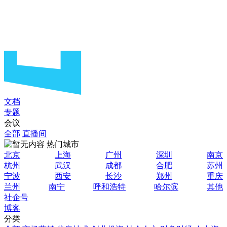
文档
专题
会议
全部
直播间
热门城市
北京
上海
广州
深圳
南京
杭州
武汉
成都
合肥
苏州
宁波
西安
长沙
郑州
重庆
兰州
南宁
呼和浩特
哈尔滨
其他
社企号
博客
分类