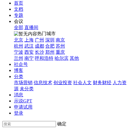
首页
文档
专题
会议
全部
直播间
热门城市
北京
上海
广州
深圳
南京
杭州
武汉
成都
合肥
苏州
宁波
西安
长沙
郑州
重庆
兰州
南宁
呼和浩特
哈尔滨
其他
社企号
博客
分类
市场营销
信息技术
创业投资
社会人文
财务财经
人力资
源
未分类
消息
示说GPT
申请试用
登录
确定