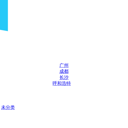
广州
成都
长沙
呼和浩特
未分类