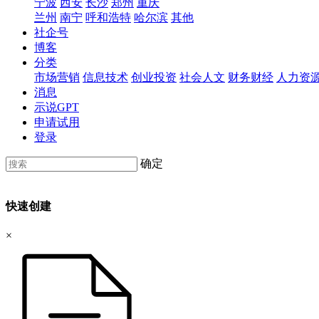
宁波
西安
长沙
郑州
重庆
兰州
南宁
呼和浩特
哈尔滨
其他
社企号
博客
分类
市场营销
信息技术
创业投资
社会人文
财务财经
人力资
消息
示说GPT
申请试用
登录
确定
快速创建
×