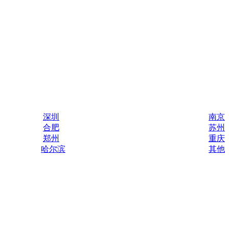
深圳
南京
合肥
苏州
郑州
重庆
哈尔滨
其他