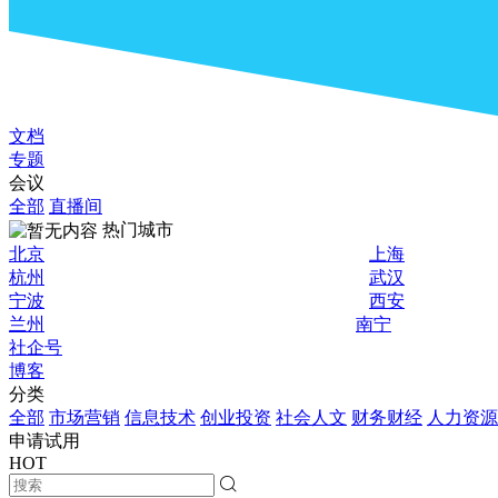
文档
专题
会议
全部
直播间
热门城市
北京
上海
杭州
武汉
宁波
西安
兰州
南宁
社企号
博客
分类
全部
市场营销
信息技术
创业投资
社会人文
财务财经
人力资源
申请试用
HOT