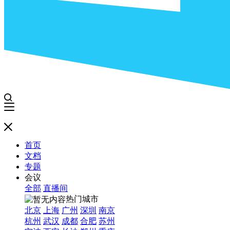
首页
文档
专题
会议
全部
直播间
热门城市
北京
上海
广州
深圳
南京
杭州
武汉
成都
合肥
苏州