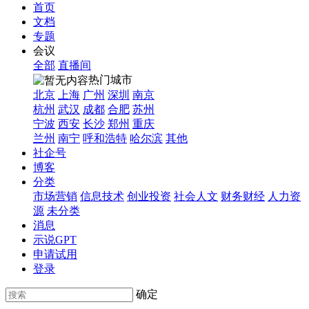
首页
文档
专题
会议
全部
直播间
热门城市
北京
上海
广州
深圳
南京
杭州
武汉
成都
合肥
苏州
宁波
西安
长沙
郑州
重庆
兰州
南宁
呼和浩特
哈尔滨
其他
社企号
博客
分类
市场营销
信息技术
创业投资
社会人文
财务财经
人力资
源
未分类
消息
示说GPT
申请试用
登录
确定