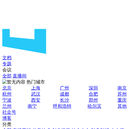
文档
专题
会议
全部
直播间
热门城市
北京
上海
广州
深圳
南京
杭州
武汉
成都
合肥
苏州
宁波
西安
长沙
郑州
重庆
兰州
南宁
呼和浩特
哈尔滨
其他
社企号
博客
分类