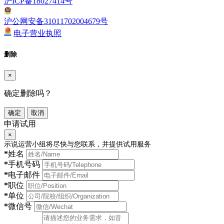
沪ICP备18027414号
沪公网安备31011702004679号
电子营业执照
删除
×
确定删除吗？
确定
取消
申请试用
×
示说运营小组将尽快与您联系，并提供试用服务
*
姓名
*
手机号码
*
电子邮件
*
职位
*
单位
*
微信号