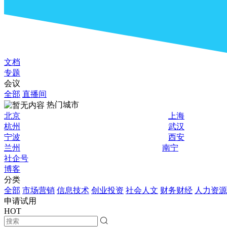
文档
专题
会议
全部
直播间
热门城市
北京
上海
杭州
武汉
宁波
西安
兰州
南宁
社企号
博客
分类
全部
市场营销
信息技术
创业投资
社会人文
财务财经
人力资源
申请试用
HOT