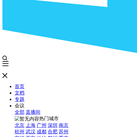
首页
文档
专题
会议
全部
直播间
热门城市
北京
上海
广州
深圳
南京
杭州
武汉
成都
合肥
苏州