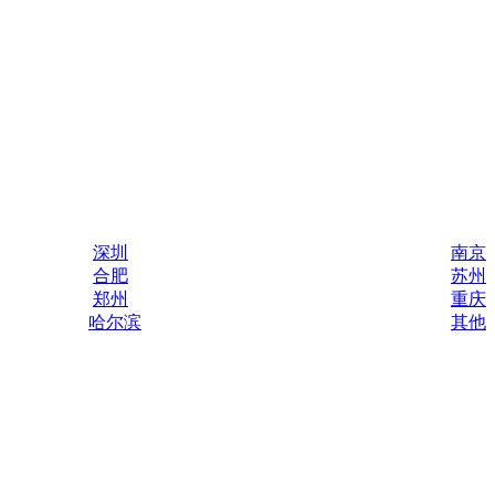
深圳
南京
合肥
苏州
郑州
重庆
哈尔滨
其他