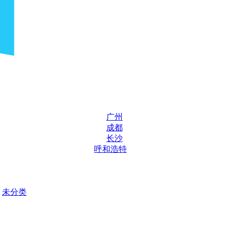
广州
成都
长沙
呼和浩特
未分类