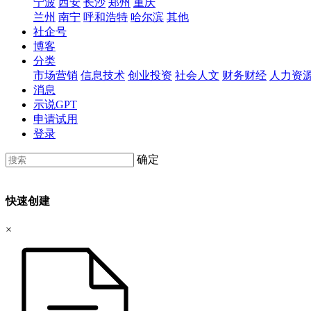
宁波
西安
长沙
郑州
重庆
兰州
南宁
呼和浩特
哈尔滨
其他
社企号
博客
分类
市场营销
信息技术
创业投资
社会人文
财务财经
人力资
消息
示说GPT
申请试用
登录
确定
快速创建
×