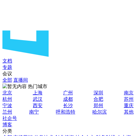
文档
专题
会议
全部
直播间
热门城市
北京
上海
广州
深圳
南京
杭州
武汉
成都
合肥
苏州
宁波
西安
长沙
郑州
重庆
兰州
南宁
呼和浩特
哈尔滨
其他
社企号
博客
分类