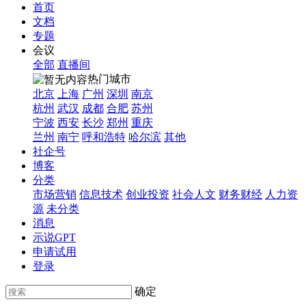
首页
文档
专题
会议
全部
直播间
热门城市
北京
上海
广州
深圳
南京
杭州
武汉
成都
合肥
苏州
宁波
西安
长沙
郑州
重庆
兰州
南宁
呼和浩特
哈尔滨
其他
社企号
博客
分类
市场营销
信息技术
创业投资
社会人文
财务财经
人力资
源
未分类
消息
示说GPT
申请试用
登录
确定