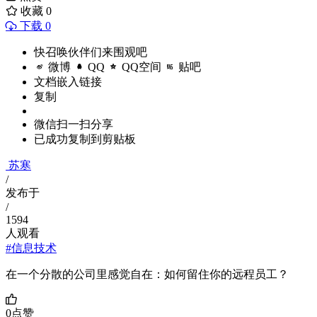
收藏
0
下载 0
快召唤伙伴们来围观吧
微博
QQ
QQ空间
贴吧
文档嵌入链接
复制
微信扫一扫分享
已成功复制到剪贴板
苏寒
/
发布于
/
1594
人观看
#信息技术
在一个分散的公司里感觉自在：如何留住你的远程员工？
0
点赞