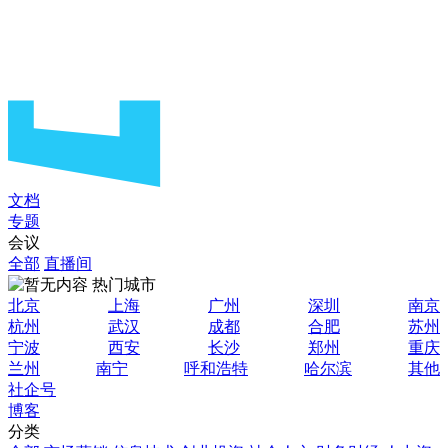
文档
专题
会议
全部
直播间
热门城市
北京
上海
广州
深圳
南京
杭州
武汉
成都
合肥
苏州
宁波
西安
长沙
郑州
重庆
兰州
南宁
呼和浩特
哈尔滨
其他
社企号
博客
分类