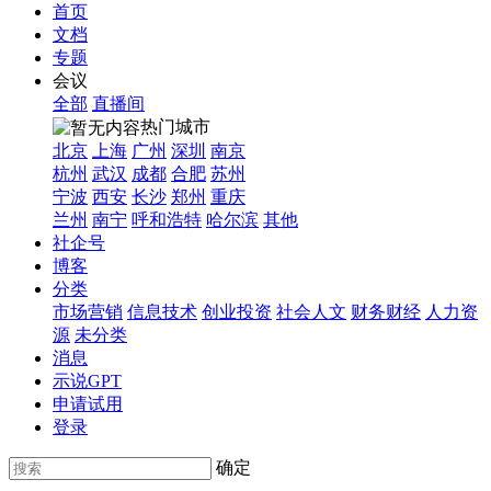
首页
文档
专题
会议
全部
直播间
热门城市
北京
上海
广州
深圳
南京
杭州
武汉
成都
合肥
苏州
宁波
西安
长沙
郑州
重庆
兰州
南宁
呼和浩特
哈尔滨
其他
社企号
博客
分类
市场营销
信息技术
创业投资
社会人文
财务财经
人力资
源
未分类
消息
示说GPT
申请试用
登录
确定