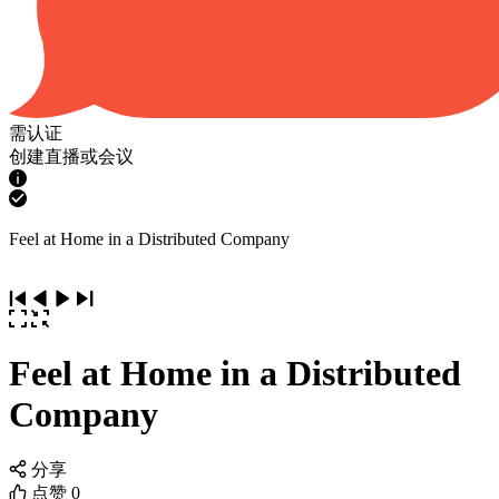
需认证
创建直播或会议
Feel at Home in a Distributed Company
Feel at Home in a Distributed
Company
分享
点赞
0