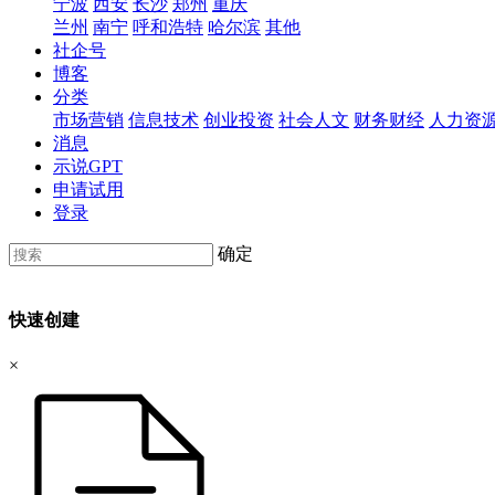
宁波
西安
长沙
郑州
重庆
兰州
南宁
呼和浩特
哈尔滨
其他
社企号
博客
分类
市场营销
信息技术
创业投资
社会人文
财务财经
人力资
消息
示说GPT
申请试用
登录
确定
快速创建
×