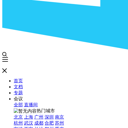
首页
文档
专题
会议
全部
直播间
热门城市
北京
上海
广州
深圳
南京
杭州
武汉
成都
合肥
苏州