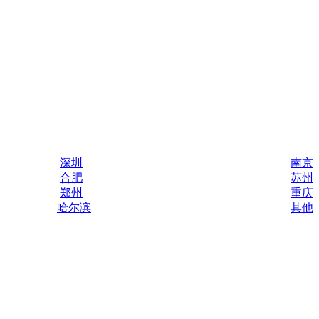
深圳
南京
合肥
苏州
郑州
重庆
哈尔滨
其他