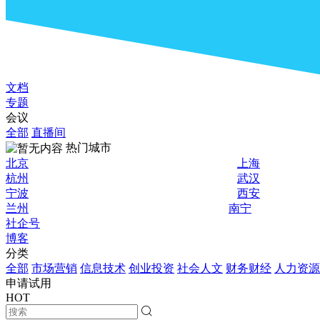
文档
专题
会议
全部
直播间
热门城市
北京
上海
杭州
武汉
宁波
西安
兰州
南宁
社企号
博客
分类
全部
市场营销
信息技术
创业投资
社会人文
财务财经
人力资源
申请试用
HOT