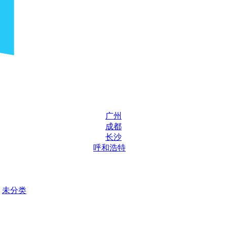
广州
成都
长沙
呼和浩特
未分类