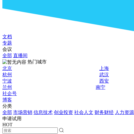
文档
专题
会议
全部
直播间
热门城市
北京
上海
杭州
武汉
宁波
西安
兰州
南宁
社企号
博客
分类
全部
市场营销
信息技术
创业投资
社会人文
财务财经
人力资源
申请试用
HOT