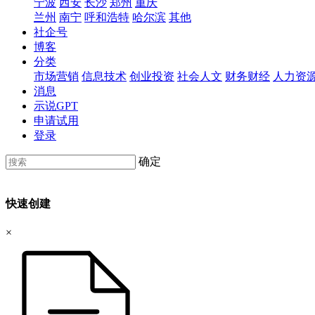
宁波
西安
长沙
郑州
重庆
兰州
南宁
呼和浩特
哈尔滨
其他
社企号
博客
分类
市场营销
信息技术
创业投资
社会人文
财务财经
人力资
消息
示说GPT
申请试用
登录
确定
快速创建
×