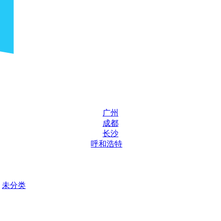
广州
成都
长沙
呼和浩特
未分类