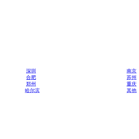
深圳
南京
合肥
苏州
郑州
重庆
哈尔滨
其他