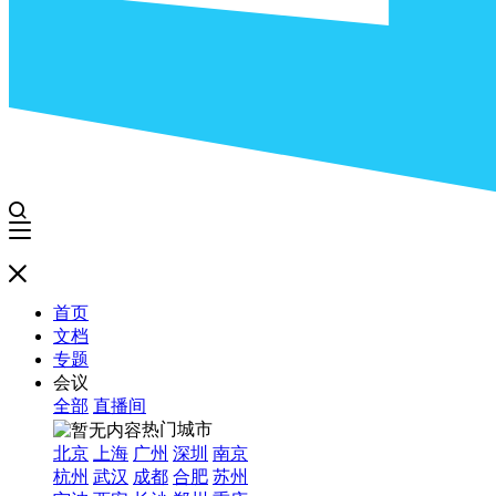
首页
文档
专题
会议
全部
直播间
热门城市
北京
上海
广州
深圳
南京
杭州
武汉
成都
合肥
苏州