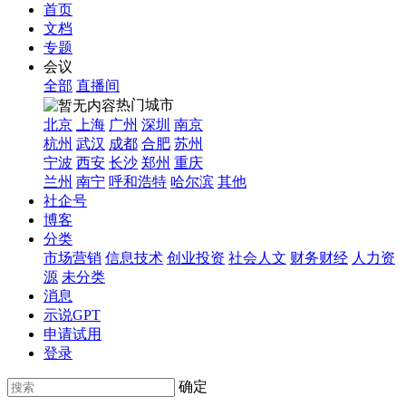
首页
文档
专题
会议
全部
直播间
热门城市
北京
上海
广州
深圳
南京
杭州
武汉
成都
合肥
苏州
宁波
西安
长沙
郑州
重庆
兰州
南宁
呼和浩特
哈尔滨
其他
社企号
博客
分类
市场营销
信息技术
创业投资
社会人文
财务财经
人力资
源
未分类
消息
示说GPT
申请试用
登录
确定