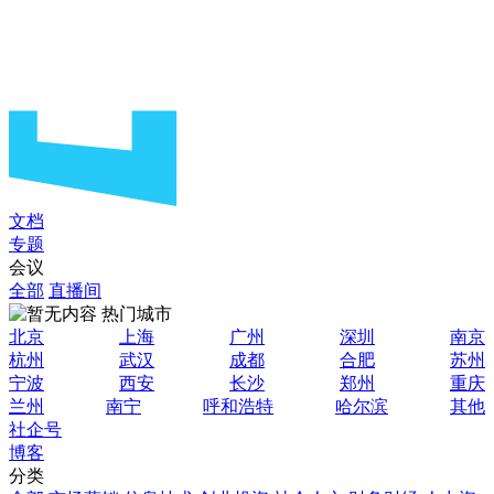
文档
专题
会议
全部
直播间
热门城市
北京
上海
广州
深圳
南京
杭州
武汉
成都
合肥
苏州
宁波
西安
长沙
郑州
重庆
兰州
南宁
呼和浩特
哈尔滨
其他
社企号
博客
分类