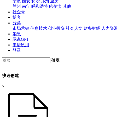
宁波
西安
长沙
郑州
重庆
兰州
南宁
呼和浩特
哈尔滨
其他
社企号
博客
分类
市场营销
信息技术
创业投资
社会人文
财务财经
人力资
消息
示说GPT
申请试用
登录
确定
快速创建
×