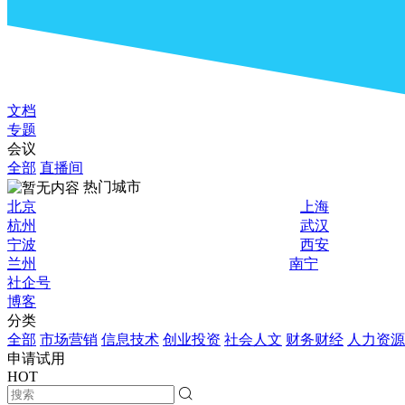
文档
专题
会议
全部
直播间
热门城市
北京
上海
杭州
武汉
宁波
西安
兰州
南宁
社企号
博客
分类
全部
市场营销
信息技术
创业投资
社会人文
财务财经
人力资源
申请试用
HOT