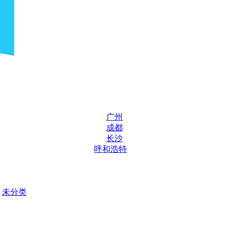
广州
成都
长沙
呼和浩特
未分类