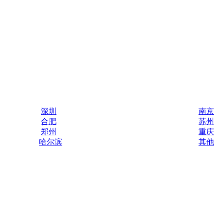
深圳
南京
合肥
苏州
郑州
重庆
哈尔滨
其他