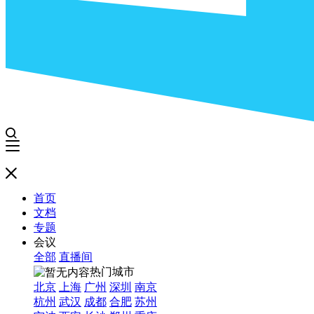
首页
文档
专题
会议
全部
直播间
热门城市
北京
上海
广州
深圳
南京
杭州
武汉
成都
合肥
苏州