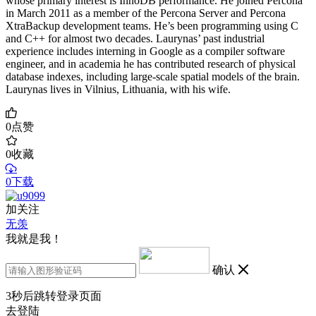
whose primary interest is InnoDB performance. He joined Percona
in March 2011 as a member of the Percona Server and Percona
XtraBackup development teams. He’s been programming using C
and C++ for almost two decades. Laurynas’ past industrial
experience includes interning in Google as a compiler software
engineer, and in academia he has contributed research of physical
database indexes, including large-scale spatial models of the brain.
Laurynas lives in Vilnius, Lithuania, with his wife.
0
点赞
0
收藏
0下载
加关注
无羡
我就是我！
确认
3
秒后跳转登录页面
去登陆