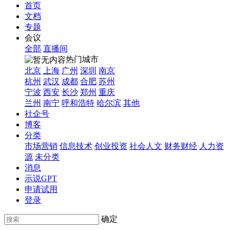
首页
文档
专题
会议
全部
直播间
热门城市
北京
上海
广州
深圳
南京
杭州
武汉
成都
合肥
苏州
宁波
西安
长沙
郑州
重庆
兰州
南宁
呼和浩特
哈尔滨
其他
社企号
博客
分类
市场营销
信息技术
创业投资
社会人文
财务财经
人力资
源
未分类
消息
示说GPT
申请试用
登录
确定