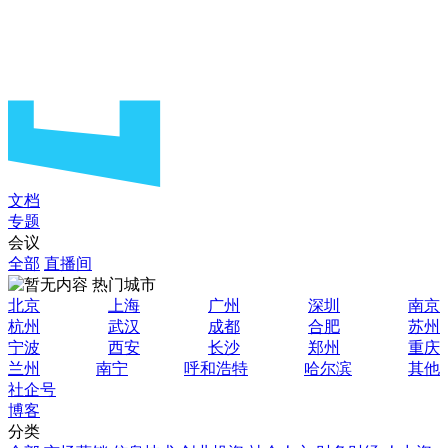
文档
专题
会议
全部
直播间
热门城市
北京
上海
广州
深圳
南京
杭州
武汉
成都
合肥
苏州
宁波
西安
长沙
郑州
重庆
兰州
南宁
呼和浩特
哈尔滨
其他
社企号
博客
分类