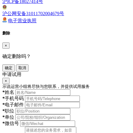
沪ICP备18027414号
沪公网安备31011702004679号
电子营业执照
删除
×
确定删除吗？
确定
取消
申请试用
×
示说运营小组将尽快与您联系，并提供试用服务
*
姓名
*
手机号码
*
电子邮件
*
职位
*
单位
*
微信号