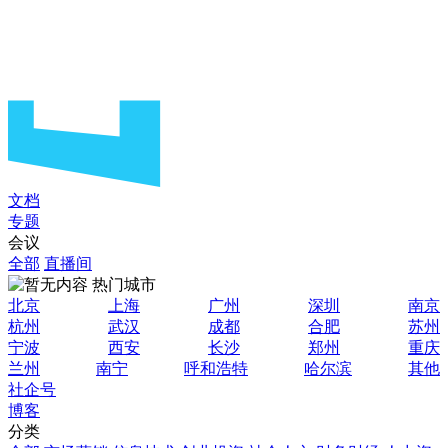
文档
专题
会议
全部
直播间
热门城市
北京
上海
广州
深圳
南京
杭州
武汉
成都
合肥
苏州
宁波
西安
长沙
郑州
重庆
兰州
南宁
呼和浩特
哈尔滨
其他
社企号
博客
分类