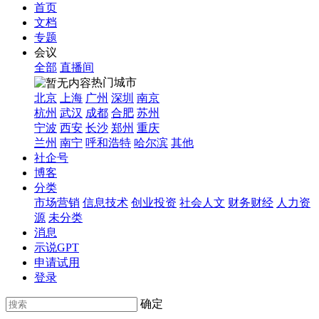
首页
文档
专题
会议
全部
直播间
热门城市
北京
上海
广州
深圳
南京
杭州
武汉
成都
合肥
苏州
宁波
西安
长沙
郑州
重庆
兰州
南宁
呼和浩特
哈尔滨
其他
社企号
博客
分类
市场营销
信息技术
创业投资
社会人文
财务财经
人力资
源
未分类
消息
示说GPT
申请试用
登录
确定