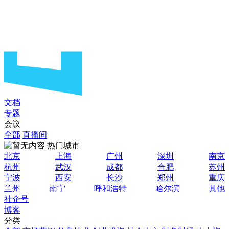
文档
专题
会议
全部
直播间
热门城市
北京
上海
广州
深圳
南京
杭州
武汉
成都
合肥
苏州
宁波
西安
长沙
郑州
重庆
兰州
南宁
呼和浩特
哈尔滨
其他
社企号
博客
分类