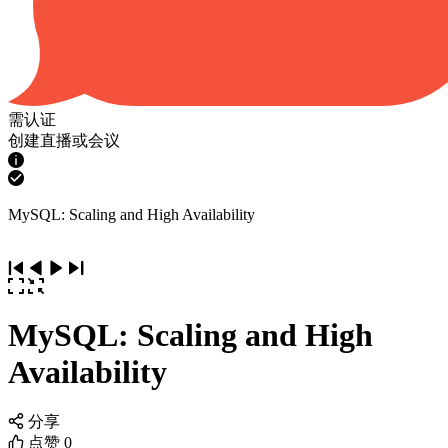
需认证
创建直播或会议
MySQL: Scaling and High Availability
MySQL: Scaling and High
Availability
分享
点赞
0