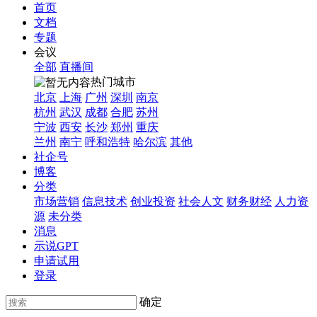
首页
文档
专题
会议
全部
直播间
热门城市
北京
上海
广州
深圳
南京
杭州
武汉
成都
合肥
苏州
宁波
西安
长沙
郑州
重庆
兰州
南宁
呼和浩特
哈尔滨
其他
社企号
博客
分类
市场营销
信息技术
创业投资
社会人文
财务财经
人力资
源
未分类
消息
示说GPT
申请试用
登录
确定