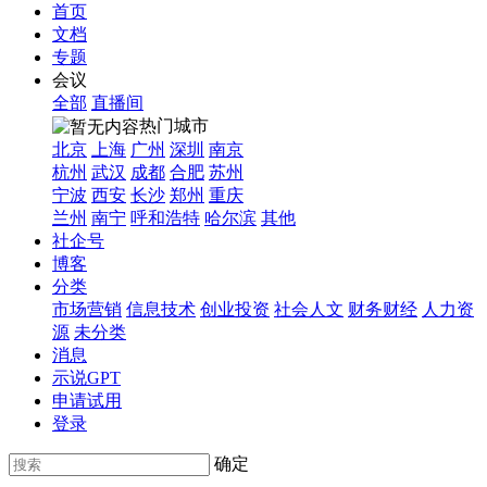
首页
文档
专题
会议
全部
直播间
热门城市
北京
上海
广州
深圳
南京
杭州
武汉
成都
合肥
苏州
宁波
西安
长沙
郑州
重庆
兰州
南宁
呼和浩特
哈尔滨
其他
社企号
博客
分类
市场营销
信息技术
创业投资
社会人文
财务财经
人力资
源
未分类
消息
示说GPT
申请试用
登录
确定