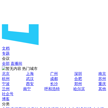
文档
专题
会议
全部
直播间
热门城市
北京
上海
广州
深圳
南京
杭州
武汉
成都
合肥
苏州
宁波
西安
长沙
郑州
重庆
兰州
南宁
呼和浩特
哈尔滨
其他
社企号
博客
分类