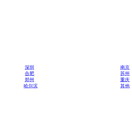
深圳
南京
合肥
苏州
郑州
重庆
哈尔滨
其他