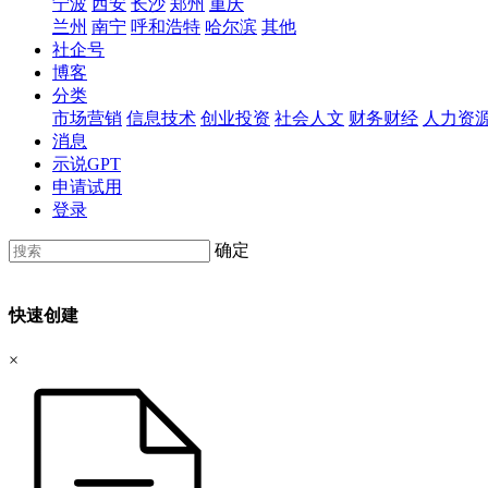
宁波
西安
长沙
郑州
重庆
兰州
南宁
呼和浩特
哈尔滨
其他
社企号
博客
分类
市场营销
信息技术
创业投资
社会人文
财务财经
人力资
消息
示说GPT
申请试用
登录
确定
快速创建
×