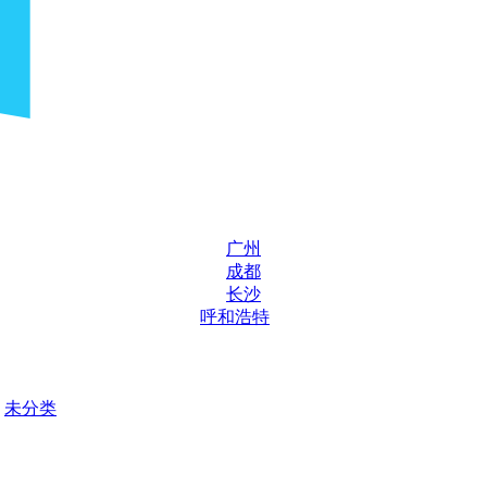
广州
成都
长沙
呼和浩特
未分类