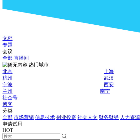
文档
专题
会议
全部
直播间
热门城市
北京
上海
杭州
武汉
宁波
西安
兰州
南宁
社企号
博客
分类
全部
市场营销
信息技术
创业投资
社会人文
财务财经
人力资源
申请试用
HOT