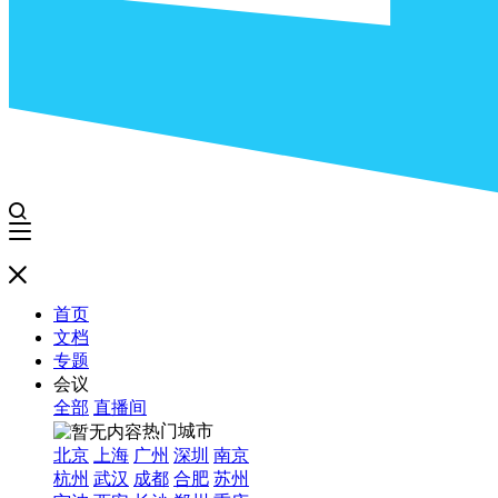
首页
文档
专题
会议
全部
直播间
热门城市
北京
上海
广州
深圳
南京
杭州
武汉
成都
合肥
苏州