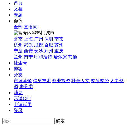
首页
文档
专题
会议
全部
直播间
热门城市
北京
上海
广州
深圳
南京
杭州
武汉
成都
合肥
苏州
宁波
西安
长沙
郑州
重庆
兰州
南宁
呼和浩特
哈尔滨
其他
社企号
博客
分类
市场营销
信息技术
创业投资
社会人文
财务财经
人力资
源
未分类
消息
示说GPT
申请试用
登录
确定