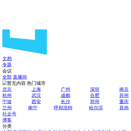
文档
专题
会议
全部
直播间
热门城市
北京
上海
广州
深圳
南京
杭州
武汉
成都
合肥
苏州
宁波
西安
长沙
郑州
重庆
兰州
南宁
呼和浩特
哈尔滨
其他
社企号
博客
分类