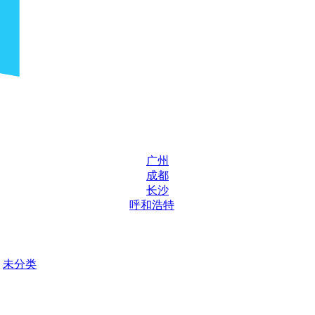
广州
成都
长沙
呼和浩特
未分类