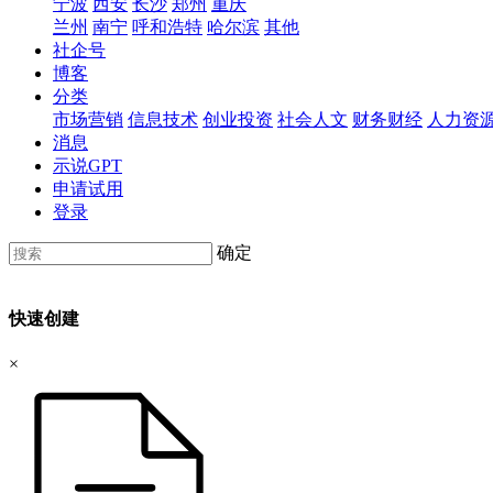
宁波
西安
长沙
郑州
重庆
兰州
南宁
呼和浩特
哈尔滨
其他
社企号
博客
分类
市场营销
信息技术
创业投资
社会人文
财务财经
人力资
消息
示说GPT
申请试用
登录
确定
快速创建
×