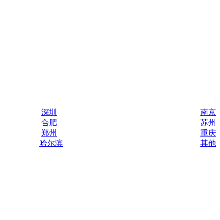
深圳
南京
合肥
苏州
郑州
重庆
哈尔滨
其他