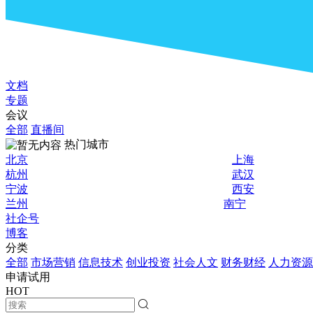
文档
专题
会议
全部
直播间
热门城市
北京
上海
杭州
武汉
宁波
西安
兰州
南宁
社企号
博客
分类
全部
市场营销
信息技术
创业投资
社会人文
财务财经
人力资源
申请试用
HOT