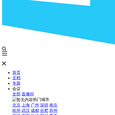
首页
文档
专题
会议
全部
直播间
热门城市
北京
上海
广州
深圳
南京
杭州
武汉
成都
合肥
苏州