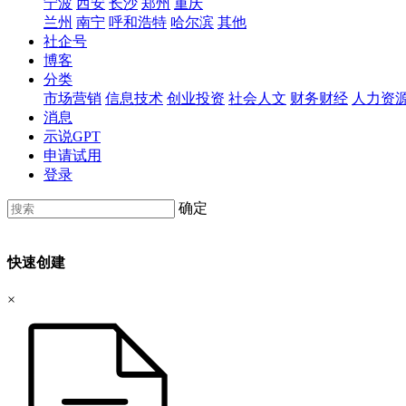
宁波
西安
长沙
郑州
重庆
兰州
南宁
呼和浩特
哈尔滨
其他
社企号
博客
分类
市场营销
信息技术
创业投资
社会人文
财务财经
人力资
消息
示说GPT
申请试用
登录
确定
快速创建
×