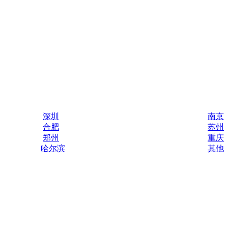
深圳
南京
合肥
苏州
郑州
重庆
哈尔滨
其他