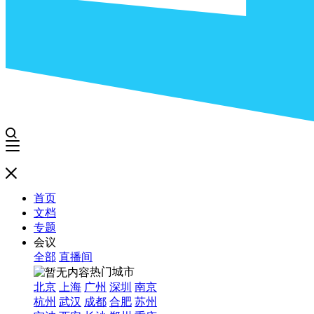
首页
文档
专题
会议
全部
直播间
热门城市
北京
上海
广州
深圳
南京
杭州
武汉
成都
合肥
苏州