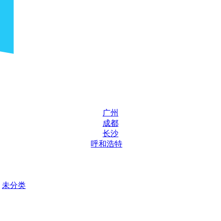
广州
成都
长沙
呼和浩特
未分类