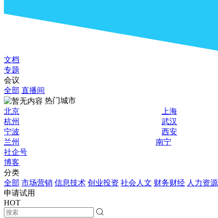
文档
专题
会议
全部
直播间
热门城市
北京
上海
杭州
武汉
宁波
西安
兰州
南宁
社企号
博客
分类
全部
市场营销
信息技术
创业投资
社会人文
财务财经
人力资源
申请试用
HOT