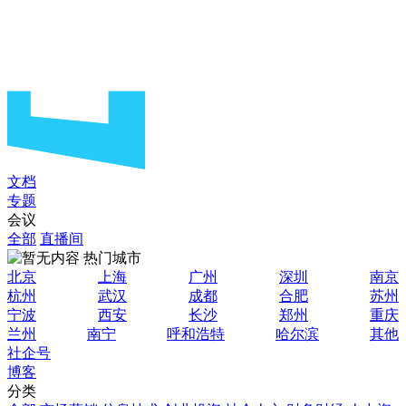
文档
专题
会议
全部
直播间
热门城市
北京
上海
广州
深圳
南京
杭州
武汉
成都
合肥
苏州
宁波
西安
长沙
郑州
重庆
兰州
南宁
呼和浩特
哈尔滨
其他
社企号
博客
分类