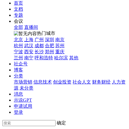
首页
文档
专题
会议
全部
直播间
热门城市
北京
上海
广州
深圳
南京
杭州
武汉
成都
合肥
苏州
宁波
西安
长沙
郑州
重庆
兰州
南宁
呼和浩特
哈尔滨
其他
社企号
博客
分类
市场营销
信息技术
创业投资
社会人文
财务财经
人力资
源
未分类
消息
示说GPT
申请试用
登录
确定