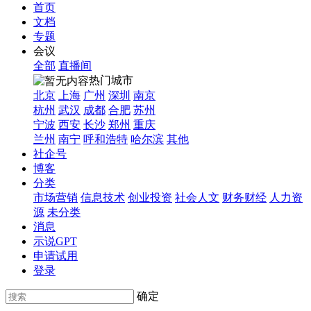
首页
文档
专题
会议
全部
直播间
热门城市
北京
上海
广州
深圳
南京
杭州
武汉
成都
合肥
苏州
宁波
西安
长沙
郑州
重庆
兰州
南宁
呼和浩特
哈尔滨
其他
社企号
博客
分类
市场营销
信息技术
创业投资
社会人文
财务财经
人力资
源
未分类
消息
示说GPT
申请试用
登录
确定