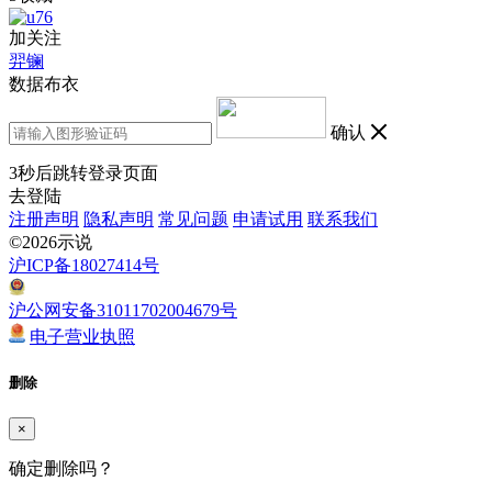
加关注
羿镧
数据布衣
确认
3
秒后跳转登录页面
去登陆
注册声明
隐私声明
常见问题
申请试用
联系我们
©2026示说
沪ICP备18027414号
沪公网安备31011702004679号
电子营业执照
删除
×
确定删除吗？