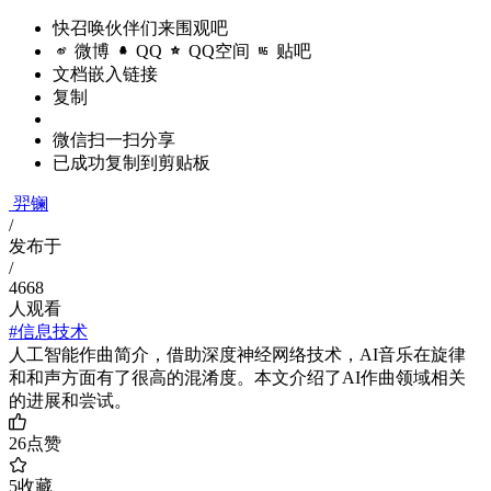
快召唤伙伴们来围观吧
微博
QQ
QQ空间
贴吧
文档嵌入链接
复制
微信扫一扫分享
已成功复制到剪贴板
羿镧
/
发布于
/
4668
人观看
#信息技术
人工智能作曲简介，借助深度神经网络技术，AI音乐在旋律
和和声方面有了很高的混淆度。本文介绍了AI作曲领域相关
的进展和尝试。
26
点赞
5
收藏