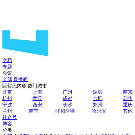
文档
专题
会议
全部
直播间
热门城市
北京
上海
广州
深圳
南京
杭州
武汉
成都
合肥
苏州
宁波
西安
长沙
郑州
重庆
兰州
南宁
呼和浩特
哈尔滨
其他
社企号
博客
分类