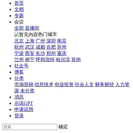
首页
文档
专题
会议
全部
直播间
热门城市
北京
上海
广州
深圳
南京
杭州
武汉
成都
合肥
苏州
宁波
西安
长沙
郑州
重庆
兰州
南宁
呼和浩特
哈尔滨
其他
社企号
博客
分类
市场营销
信息技术
创业投资
社会人文
财务财经
人力资
源
未分类
消息
示说GPT
申请试用
登录
确定