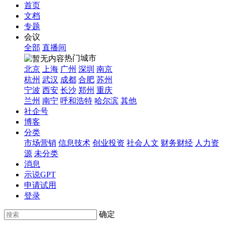
首页
文档
专题
会议
全部
直播间
热门城市
北京
上海
广州
深圳
南京
杭州
武汉
成都
合肥
苏州
宁波
西安
长沙
郑州
重庆
兰州
南宁
呼和浩特
哈尔滨
其他
社企号
博客
分类
市场营销
信息技术
创业投资
社会人文
财务财经
人力资
源
未分类
消息
示说GPT
申请试用
登录
确定