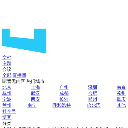
文档
专题
会议
全部
直播间
热门城市
北京
上海
广州
深圳
南京
杭州
武汉
成都
合肥
苏州
宁波
西安
长沙
郑州
重庆
兰州
南宁
呼和浩特
哈尔滨
其他
社企号
博客
分类