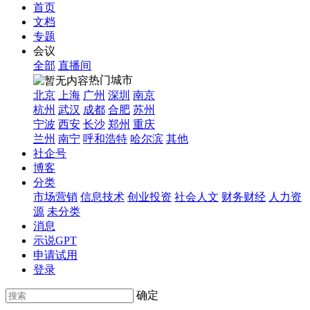
首页
文档
专题
会议
全部
直播间
热门城市
北京
上海
广州
深圳
南京
杭州
武汉
成都
合肥
苏州
宁波
西安
长沙
郑州
重庆
兰州
南宁
呼和浩特
哈尔滨
其他
社企号
博客
分类
市场营销
信息技术
创业投资
社会人文
财务财经
人力资
源
未分类
消息
示说GPT
申请试用
登录
确定