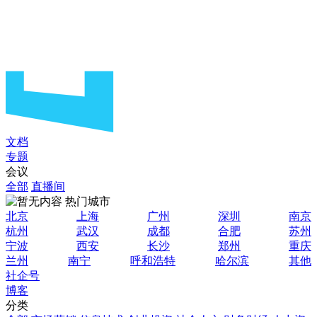
文档
专题
会议
全部
直播间
热门城市
北京
上海
广州
深圳
南京
杭州
武汉
成都
合肥
苏州
宁波
西安
长沙
郑州
重庆
兰州
南宁
呼和浩特
哈尔滨
其他
社企号
博客
分类