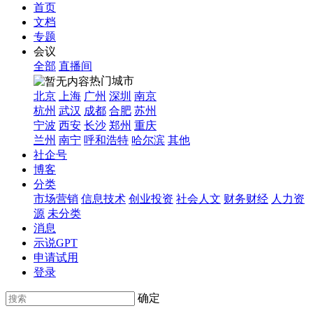
首页
文档
专题
会议
全部
直播间
热门城市
北京
上海
广州
深圳
南京
杭州
武汉
成都
合肥
苏州
宁波
西安
长沙
郑州
重庆
兰州
南宁
呼和浩特
哈尔滨
其他
社企号
博客
分类
市场营销
信息技术
创业投资
社会人文
财务财经
人力资
源
未分类
消息
示说GPT
申请试用
登录
确定