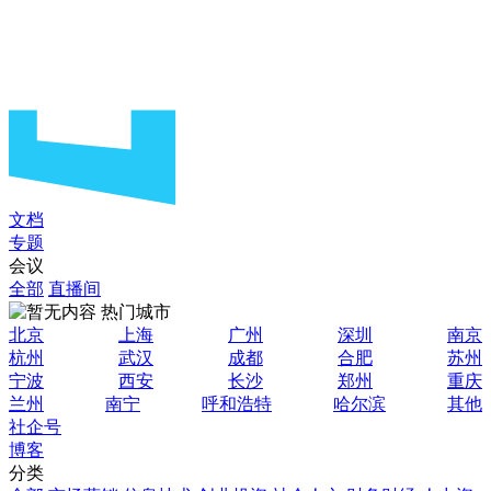
文档
专题
会议
全部
直播间
热门城市
北京
上海
广州
深圳
南京
杭州
武汉
成都
合肥
苏州
宁波
西安
长沙
郑州
重庆
兰州
南宁
呼和浩特
哈尔滨
其他
社企号
博客
分类