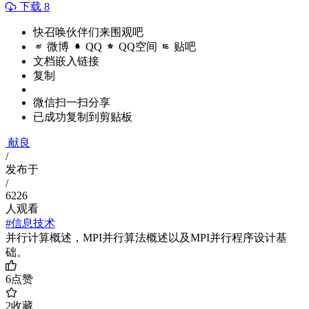
下载 8
快召唤伙伴们来围观吧
微博
QQ
QQ空间
贴吧
文档嵌入链接
复制
微信扫一扫分享
已成功复制到剪贴板
献良
/
发布于
/
6226
人观看
#信息技术
并行计算概述，MPI并行算法概述以及MPI并行程序设计基
础。
6
点赞
2
收藏