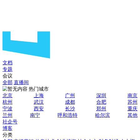
文档
专题
会议
全部
直播间
热门城市
北京
上海
广州
深圳
南京
杭州
武汉
成都
合肥
苏州
宁波
西安
长沙
郑州
重庆
兰州
南宁
呼和浩特
哈尔滨
其他
社企号
博客
分类