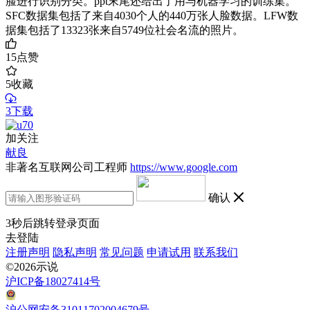
脸进行识别分类。ppt末尾还给出了用与机器学习的训练集。
SFC数据集包括了来自4030个人的440万张人脸数据。LFW数
据集包括了13323张来自5749位社会名流的照片。
15
点赞
5
收藏
3下载
加关注
献良
非著名互联网公司工程师
https://www.google.com
确认
3
秒后跳转登录页面
去登陆
注册声明
隐私声明
常见问题
申请试用
联系我们
©2026示说
沪ICP备18027414号
沪公网安备31011702004679号