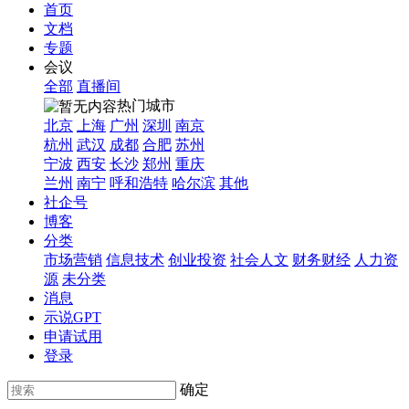
首页
文档
专题
会议
全部
直播间
热门城市
北京
上海
广州
深圳
南京
杭州
武汉
成都
合肥
苏州
宁波
西安
长沙
郑州
重庆
兰州
南宁
呼和浩特
哈尔滨
其他
社企号
博客
分类
市场营销
信息技术
创业投资
社会人文
财务财经
人力资
源
未分类
消息
示说GPT
申请试用
登录
确定