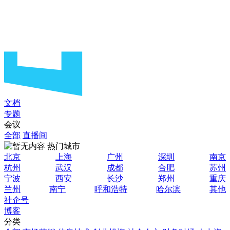
文档
专题
会议
全部
直播间
热门城市
北京
上海
广州
深圳
南京
杭州
武汉
成都
合肥
苏州
宁波
西安
长沙
郑州
重庆
兰州
南宁
呼和浩特
哈尔滨
其他
社企号
博客
分类