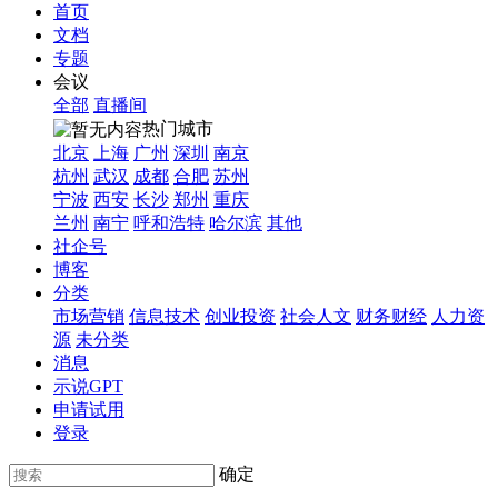
首页
文档
专题
会议
全部
直播间
热门城市
北京
上海
广州
深圳
南京
杭州
武汉
成都
合肥
苏州
宁波
西安
长沙
郑州
重庆
兰州
南宁
呼和浩特
哈尔滨
其他
社企号
博客
分类
市场营销
信息技术
创业投资
社会人文
财务财经
人力资
源
未分类
消息
示说GPT
申请试用
登录
确定