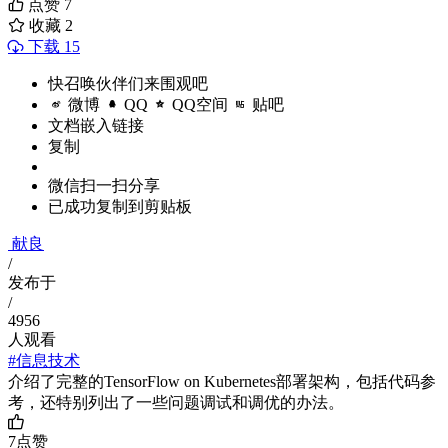
点赞
7
收藏
2
下载 15
快召唤伙伴们来围观吧
微博
QQ
QQ空间
贴吧
文档嵌入链接
复制
微信扫一扫分享
已成功复制到剪贴板
献良
/
发布于
/
4956
人观看
#信息技术
介绍了完整的TensorFlow on Kubernetes部署架构，包括代码参
考，还特别列出了一些问题调试和调优的办法。
7
点赞