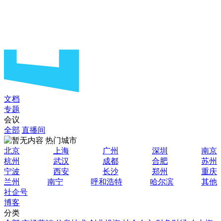
文档
专题
会议
全部
直播间
热门城市
北京
上海
广州
深圳
南京
杭州
武汉
成都
合肥
苏州
宁波
西安
长沙
郑州
重庆
兰州
南宁
呼和浩特
哈尔滨
其他
社企号
博客
分类