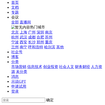
首页
文档
专题
会议
全部
直播间
热门城市
北京
上海
广州
深圳
南京
杭州
武汉
成都
合肥
苏州
宁波
西安
长沙
郑州
重庆
兰州
南宁
呼和浩特
哈尔滨
其他
社企号
博客
分类
市场营销
信息技术
创业投资
社会人文
财务财经
人力资
源
未分类
消息
示说GPT
申请试用
登录
确定