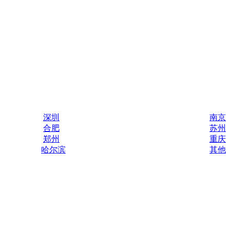
深圳
南京
合肥
苏州
郑州
重庆
哈尔滨
其他