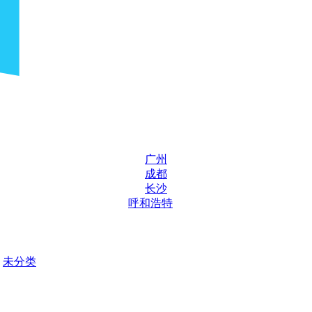
广州
成都
长沙
呼和浩特
未分类