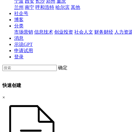
宁波
西安
长沙
郑州
重庆
兰州
南宁
呼和浩特
哈尔滨
其他
社企号
博客
分类
市场营销
信息技术
创业投资
社会人文
财务财经
人力资
消息
示说GPT
申请试用
登录
确定
快速创建
×