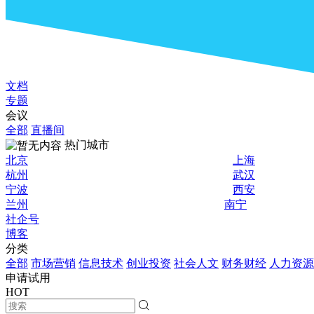
文档
专题
会议
全部
直播间
热门城市
北京
上海
杭州
武汉
宁波
西安
兰州
南宁
社企号
博客
分类
全部
市场营销
信息技术
创业投资
社会人文
财务财经
人力资源
申请试用
HOT