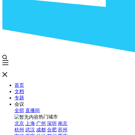
首页
文档
专题
会议
全部
直播间
热门城市
北京
上海
广州
深圳
南京
杭州
武汉
成都
合肥
苏州