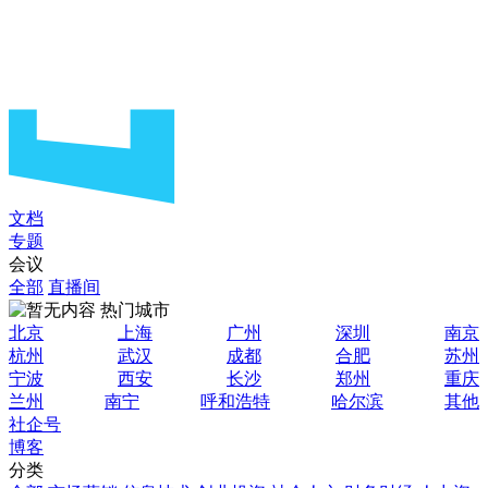
文档
专题
会议
全部
直播间
热门城市
北京
上海
广州
深圳
南京
杭州
武汉
成都
合肥
苏州
宁波
西安
长沙
郑州
重庆
兰州
南宁
呼和浩特
哈尔滨
其他
社企号
博客
分类