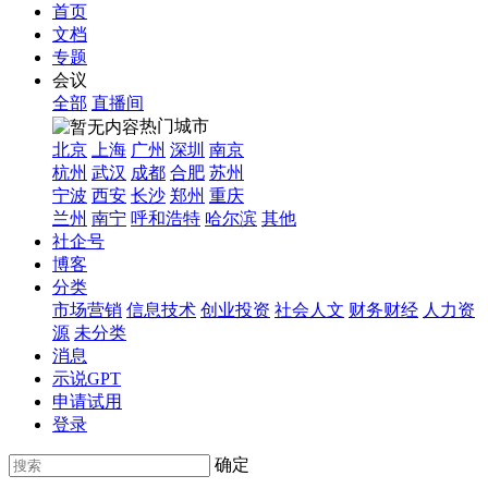
首页
文档
专题
会议
全部
直播间
热门城市
北京
上海
广州
深圳
南京
杭州
武汉
成都
合肥
苏州
宁波
西安
长沙
郑州
重庆
兰州
南宁
呼和浩特
哈尔滨
其他
社企号
博客
分类
市场营销
信息技术
创业投资
社会人文
财务财经
人力资
源
未分类
消息
示说GPT
申请试用
登录
确定