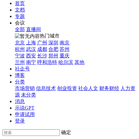
首页
文档
专题
会议
全部
直播间
热门城市
北京
上海
广州
深圳
南京
杭州
武汉
成都
合肥
苏州
宁波
西安
长沙
郑州
重庆
兰州
南宁
呼和浩特
哈尔滨
其他
社企号
博客
分类
市场营销
信息技术
创业投资
社会人文
财务财经
人力资
源
未分类
消息
示说GPT
申请试用
登录
确定