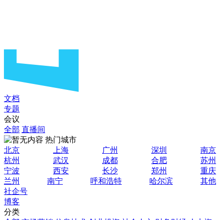
文档
专题
会议
全部
直播间
热门城市
北京
上海
广州
深圳
南京
杭州
武汉
成都
合肥
苏州
宁波
西安
长沙
郑州
重庆
兰州
南宁
呼和浩特
哈尔滨
其他
社企号
博客
分类