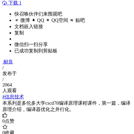
下载 1
快召唤伙伴们来围观吧
微博
QQ
QQ空间
贴吧
文档嵌入链接
复制
微信扫一扫分享
已成功复制到剪贴板
献良
/
发布于
/
2064
人观看
#信息技术
本系列是多伦多大学cscd70编译原理课程课件，第一篇，编译
原理介绍，编译器优化之并行化。
0
点赞
0
收藏