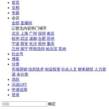
首页
文档
专题
会议
全部
直播间
热门城市
北京
上海
广州
深圳
南京
杭州
武汉
成都
合肥
苏州
宁波
西安
长沙
郑州
重庆
兰州
南宁
呼和浩特
哈尔滨
其他
社企号
博客
分类
市场营销
信息技术
创业投资
社会人文
财务财经
人力资
源
未分类
消息
示说GPT
申请试用
登录
确定