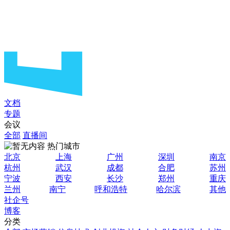
文档
专题
会议
全部
直播间
热门城市
北京
上海
广州
深圳
南京
杭州
武汉
成都
合肥
苏州
宁波
西安
长沙
郑州
重庆
兰州
南宁
呼和浩特
哈尔滨
其他
社企号
博客
分类