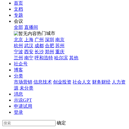
首页
文档
专题
会议
全部
直播间
热门城市
北京
上海
广州
深圳
南京
杭州
武汉
成都
合肥
苏州
宁波
西安
长沙
郑州
重庆
兰州
南宁
呼和浩特
哈尔滨
其他
社企号
博客
分类
市场营销
信息技术
创业投资
社会人文
财务财经
人力资
源
未分类
消息
示说GPT
申请试用
登录
确定