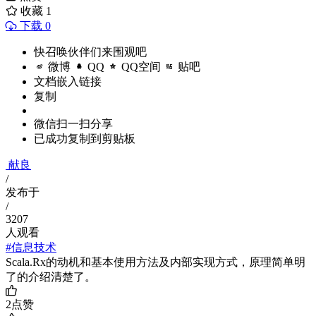
收藏
1
下载 0
快召唤伙伴们来围观吧
微博
QQ
QQ空间
贴吧
文档嵌入链接
复制
微信扫一扫分享
已成功复制到剪贴板
献良
/
发布于
/
3207
人观看
#信息技术
Scala.Rx的动机和基本使用方法及内部实现方式，原理简单明
了的介绍清楚了。
2
点赞