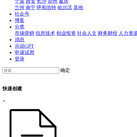
宁波
西安
长沙
郑州
重庆
兰州
南宁
呼和浩特
哈尔滨
其他
社企号
博客
分类
市场营销
信息技术
创业投资
社会人文
财务财经
人力资
消息
示说GPT
申请试用
登录
确定
快速创建
×