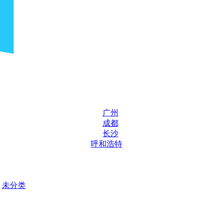
广州
成都
长沙
呼和浩特
未分类