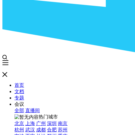
首页
文档
专题
会议
全部
直播间
热门城市
北京
上海
广州
深圳
南京
杭州
武汉
成都
合肥
苏州