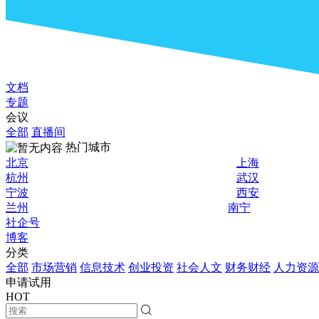
文档
专题
会议
全部
直播间
热门城市
北京
上海
杭州
武汉
宁波
西安
兰州
南宁
社企号
博客
分类
全部
市场营销
信息技术
创业投资
社会人文
财务财经
人力资源
申请试用
HOT