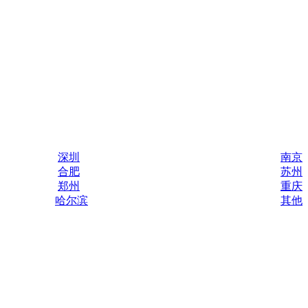
深圳
南京
合肥
苏州
郑州
重庆
哈尔滨
其他