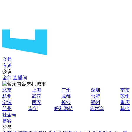
文档
专题
会议
全部
直播间
热门城市
北京
上海
广州
深圳
南京
杭州
武汉
成都
合肥
苏州
宁波
西安
长沙
郑州
重庆
兰州
南宁
呼和浩特
哈尔滨
其他
社企号
博客
分类