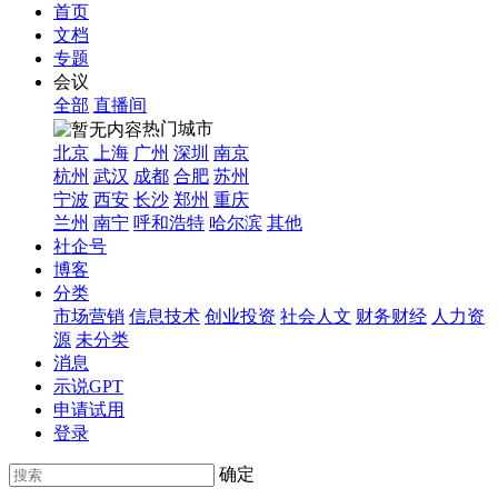
首页
文档
专题
会议
全部
直播间
热门城市
北京
上海
广州
深圳
南京
杭州
武汉
成都
合肥
苏州
宁波
西安
长沙
郑州
重庆
兰州
南宁
呼和浩特
哈尔滨
其他
社企号
博客
分类
市场营销
信息技术
创业投资
社会人文
财务财经
人力资
源
未分类
消息
示说GPT
申请试用
登录
确定