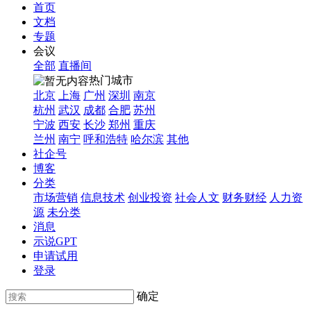
首页
文档
专题
会议
全部
直播间
热门城市
北京
上海
广州
深圳
南京
杭州
武汉
成都
合肥
苏州
宁波
西安
长沙
郑州
重庆
兰州
南宁
呼和浩特
哈尔滨
其他
社企号
博客
分类
市场营销
信息技术
创业投资
社会人文
财务财经
人力资
源
未分类
消息
示说GPT
申请试用
登录
确定