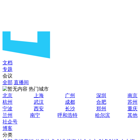
文档
专题
会议
全部
直播间
热门城市
北京
上海
广州
深圳
南京
杭州
武汉
成都
合肥
苏州
宁波
西安
长沙
郑州
重庆
兰州
南宁
呼和浩特
哈尔滨
其他
社企号
博客
分类